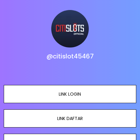
@citislot45467
LINK LOGIN
LINK DAFTAR