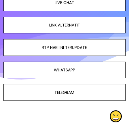
LIVE CHAT
LINK ALTERNATIF
RTP HARI INI TERUPDATE
WHATSAPP
TELEGRAM