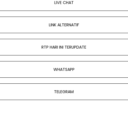
LIVE CHAT
LINK ALTERNATIF
RTP HARI INI TERUPDATE
WHATSAPP
TELEGRAM