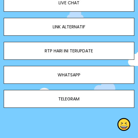
LIVE CHAT
LINK ALTERNATIF
RTP HARI INI TERUPDATE
WHATSAPP
TELEGRAM