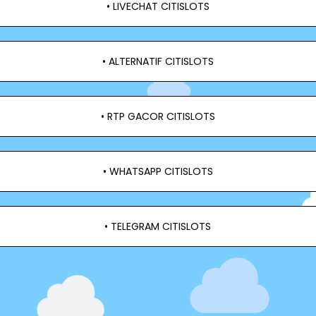
• LIVECHAT CITISLOTS
• ALTERNATIF CITISLOTS
• RTP GACOR CITISLOTS
• WHATSAPP CITISLOTS
• TELEGRAM CITISLOTS