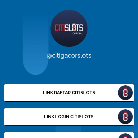
@citigacorslots
LINK DAFTAR CITISLOTS
LINK LOGIN CITISLOTS