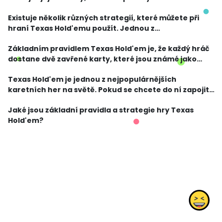
máte silnou kombinaci karet a soupeř sází hodně, je
Existuje několik různých strategií, které můžete při
pravděpodobné, že má skutečně silnou kombinaci.
hraní Texas Hold'emu použít. Jednou z
nejdůležitějších strategií je správné hodnocení vašich
Základním pravidlem Texas Hold'em je, že každý hráč
hole cards. Pokud máte silnou kombinaci, například
dostane dvě zavřené karty, které jsou známé jako
dvo
"hole cards". Následně jsou na stůl otočeny společné
Texas Hold'em je jednou z nejpopulárnějších
karty, které jsou známé jako "community cards"
karetních her na světě. Pokud se chcete do ní zapojit,
je důležité, abyste poznali základní pravidla a
Jaké jsou základní pravidla a strategie hry Texas
strategie této hry.
Hold'em?