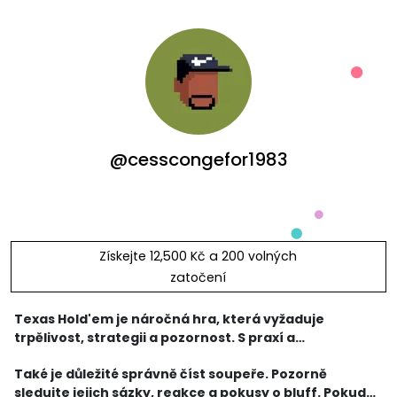
@cesscongefor1983
Získejte 12,500 Kč a 200 volných
zatočení
Texas Hold'em je náročná hra, která vyžaduje
trpělivost, strategii a pozornost. S praxí a
zkušenostmi se můžete stát úspěšným hráčem.
Také je důležité správně číst soupeře. Pozorně
Nezapomeňte také dodržovat pravidla fair play a
sledujte jejich sázky, reakce a pokusy o bluff. Pokud
užívat si hru.