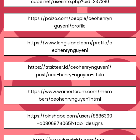
cube.net/userinfo.php?uid=337380
https://paizo.com/people/ceohenryn
guyen1/profile
https://www.longisland.com/profile/c
eohenrynguyen1
https://trakteer.id/ceohenrynguyen1/
post/ceo-henry-nguyen-steln
https://www.warriorforum.com/mem
bers/ceohenrynguyen1.html
https://pinshape.com/users/8886390
-a08068740651?tab=designs