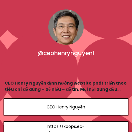
@ceohenrynguyen1
CEO Henry Nguyễn định hướng website phát triển theo
tiêu chí dễ dùng – dễ hiểu – dễ tin. Mọi nội dung đều
phục vụ người đọc. Không gây khó khăn khi tiếp cận.
Người dùng cảm thấy thoải mái.
CEO Henry Nguyễn
https://xoops.ec-