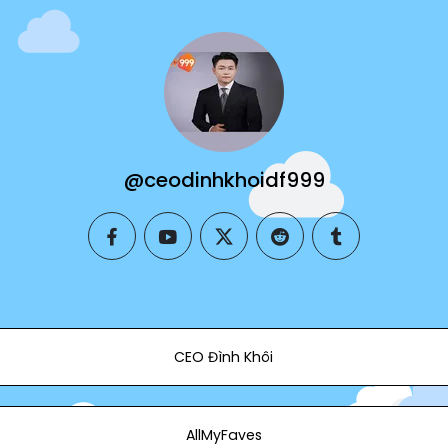
@ceodinhkhoidf999
facebook
youtube
twitter
reddit
tumblr
CEO Đình Khôi
AllMyFaves