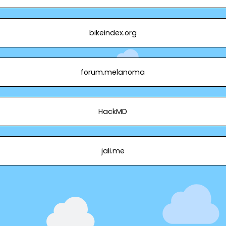
bikeindex.org
forum.melanoma
HackMD
jali.me