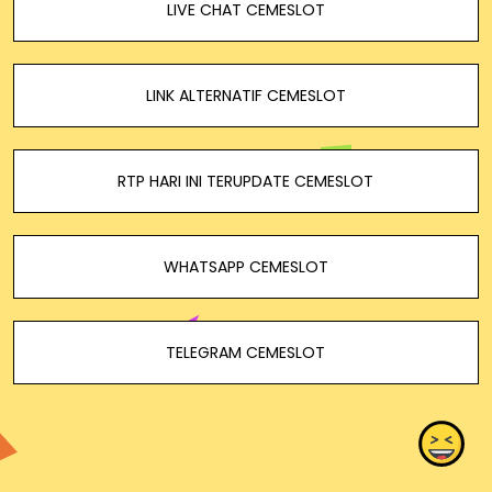
LIVE CHAT CEMESLOT
LINK ALTERNATIF CEMESLOT
RTP HARI INI TERUPDATE CEMESLOT
WHATSAPP CEMESLOT
TELEGRAM CEMESLOT