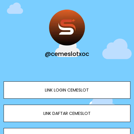
@cemeslotxoc
LINK LOGIN CEMESLOT
LINK DAFTAR CEMESLOT