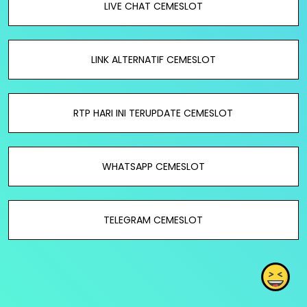
LIVE CHAT CEMESLOT
LINK ALTERNATIF CEMESLOT
RTP HARI INI TERUPDATE CEMESLOT
WHATSAPP CEMESLOT
TELEGRAM CEMESLOT