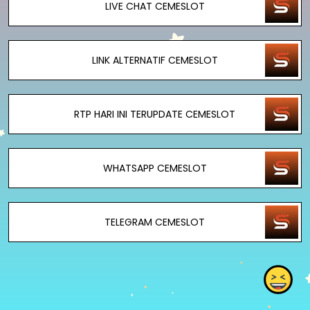
LIVE CHAT CEMESLOT
LINK ALTERNATIF CEMESLOT
RTP HARI INI TERUPDATE CEMESLOT
WHATSAPP CEMESLOT
TELEGRAM CEMESLOT