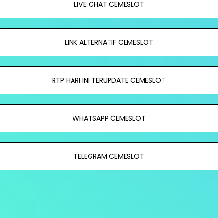
LIVE CHAT CEMESLOT
LINK ALTERNATIF CEMESLOT
RTP HARI INI TERUPDATE CEMESLOT
WHATSAPP CEMESLOT
TELEGRAM CEMESLOT