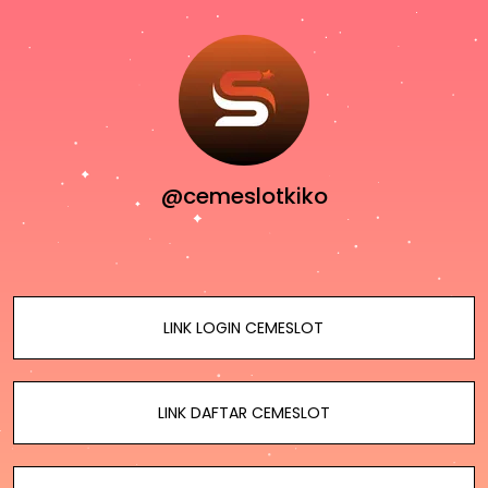
@cemeslotkiko
LINK LOGIN CEMESLOT
LINK DAFTAR CEMESLOT