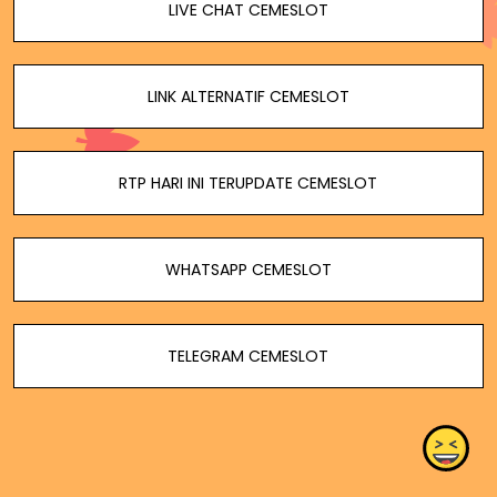
LIVE CHAT CEMESLOT
LINK ALTERNATIF CEMESLOT
RTP HARI INI TERUPDATE CEMESLOT
WHATSAPP CEMESLOT
TELEGRAM CEMESLOT