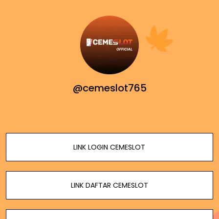
@cemeslot765
LINK LOGIN CEMESLOT
LINK DAFTAR CEMESLOT