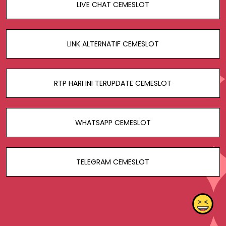
LIVE CHAT CEMESLOT
LINK ALTERNATIF CEMESLOT
RTP HARI INI TERUPDATE CEMESLOT
WHATSAPP CEMESLOT
TELEGRAM CEMESLOT