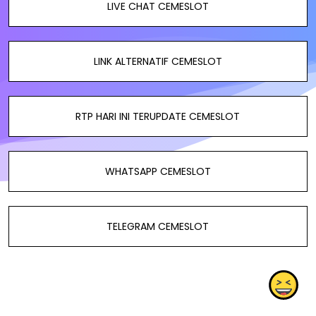
LIVE CHAT CEMESLOT
LINK ALTERNATIF CEMESLOT
RTP HARI INI TERUPDATE CEMESLOT
WHATSAPP CEMESLOT
TELEGRAM CEMESLOT