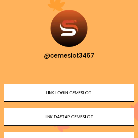
@cemeslot3467
LINK LOGIN CEMESLOT
LINK DAFTAR CEMESLOT