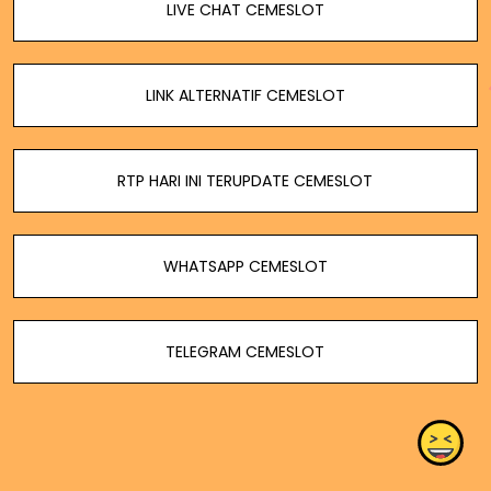
LIVE CHAT CEMESLOT
LINK ALTERNATIF CEMESLOT
RTP HARI INI TERUPDATE CEMESLOT
WHATSAPP CEMESLOT
TELEGRAM CEMESLOT