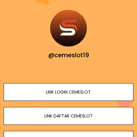
@cemeslot19
LINK LOGIN CEMESLOT
LINK DAFTAR CEMESLOT