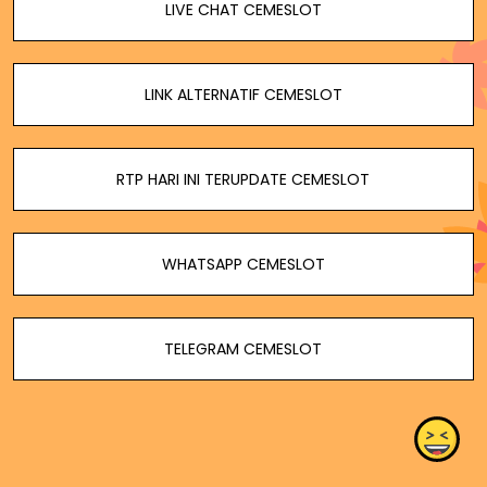
LIVE CHAT CEMESLOT
LINK ALTERNATIF CEMESLOT
RTP HARI INI TERUPDATE CEMESLOT
WHATSAPP CEMESLOT
TELEGRAM CEMESLOT