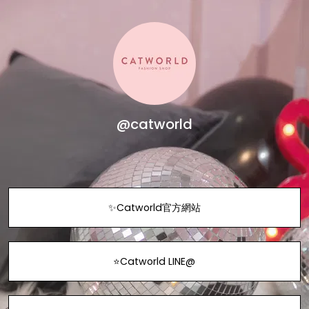
@catworld
✨Catworld官方網站
⭐Catworld LINE@