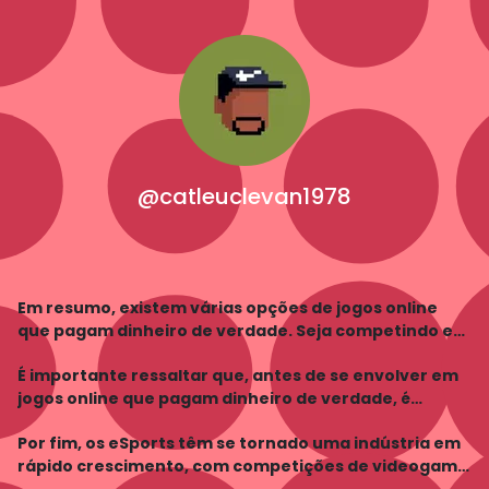
@catleuclevan1978
Em resumo, existem várias opções de jogos online
que pagam dinheiro de verdade. Seja competindo em
torneios de poker, jogando em cassinos virtuais,
É importante ressaltar que, antes de se envolver em
participando de jogos de trivia ou se aventurando no
jogos online que pagam dinheiro de verdade, é
essencial pesquisar e escolher sites confiáveis e
Por fim, os eSports têm se tornado uma indústria em
seguros. Verifique a reputação do site, leia avaliaç
rápido crescimento, com competições de videogame