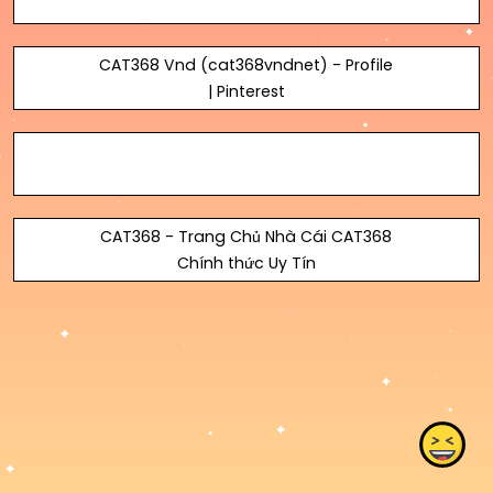
CAT368 Vnd (cat368vndnet) - Profile
| Pinterest
CAT368 - Trang Chủ Nhà Cái CAT368
Chính thức Uy Tín