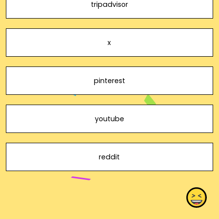
tripadvisor
x
pinterest
youtube
reddit