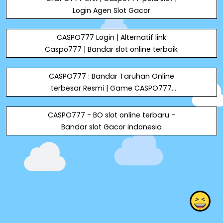
Login Agen Slot Gacor
CASPO777 Login | Alternatif link
Caspo777 | Bandar slot online terbaik
CASPO777 : Bandar Taruhan Online
terbesar Resmi | Game CASPO777
Tergacor
CASPO777 - BO slot online terbaru -
Bandar slot Gacor indonesia