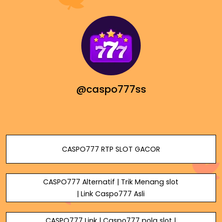
@caspo777ss
CASPO777 RTP SLOT GACOR
CASPO777 Alternatif | Trik Menang slot
| Link Caspo777 Asli
CASPO777 Link | Caspo777 pola slot |