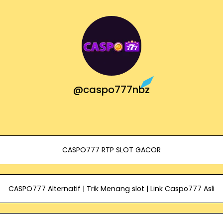
@caspo777nbz
CASPO777 RTP SLOT GACOR
CASPO777 Alternatif | Trik Menang slot | Link Caspo777 Asli