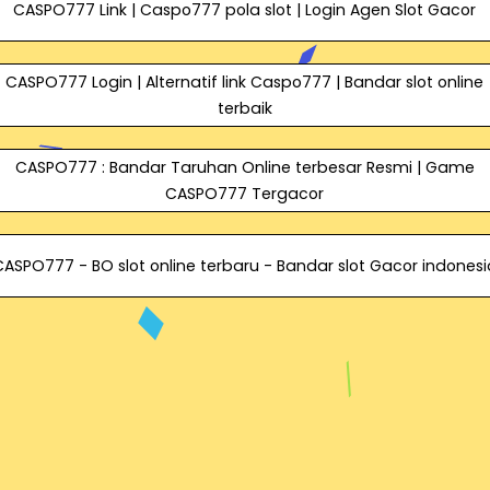
CASPO777 Link | Caspo777 pola slot | Login Agen Slot Gacor
CASPO777 Login | Alternatif link Caspo777 | Bandar slot online
terbaik
CASPO777 : Bandar Taruhan Online terbesar Resmi | Game
CASPO777 Tergacor
CASPO777 - BO slot online terbaru - Bandar slot Gacor indones