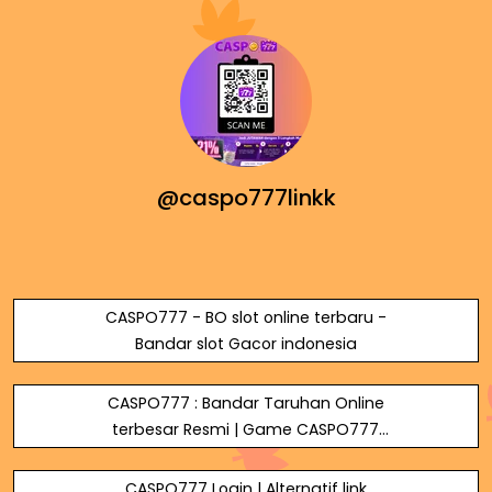
@caspo777linkk
CASPO777 - BO slot online terbaru -
Bandar slot Gacor indonesia
CASPO777 : Bandar Taruhan Online
terbesar Resmi | Game CASPO777
Tergacor
CASPO777 Login | Alternatif link