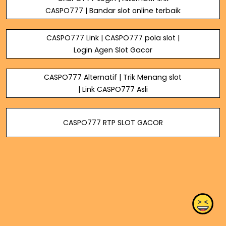
CASPO777 | Bandar slot online terbaik
CASPO777 Link | CASPO777 pola slot |
Login Agen Slot Gacor
CASPO777 Alternatif | Trik Menang slot
| Link CASPO777 Asli
CASPO777 RTP SLOT GACOR