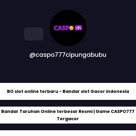
@caspo777cipungabubu
BO slot online terbaru - Bandar slot Gacor indonesia
Bandar Taruhan Online terbesar Resmi | Game CASPO777
Tergacor