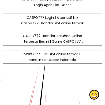
Login Agen Slot Gacor
CASPO777 Login | Alternatif link
Caspo777 | Bandar slot online terbaik
CASPO777 : Bandar Taruhan Online
terbesar Resmi | Game CASPO777
Tergacor
CASPO777 - BO slot online terbaru -
Bandar slot Gacor indonesia