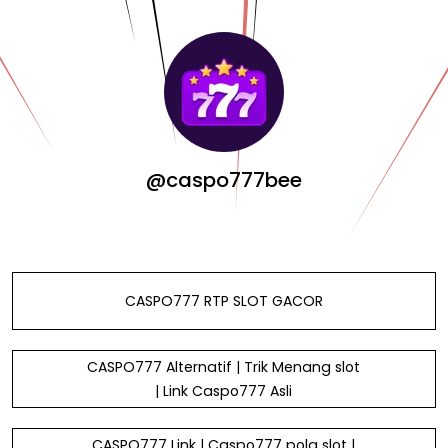
@caspo777bee
CASPO777 RTP SLOT GACOR
CASPO777 Alternatif | Trik Menang slot
| Link Caspo777 Asli
CASPO777 Link | Caspo777 pola slot |