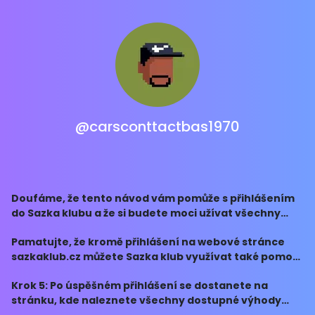
@carsconttactbas1970
Doufáme, že tento návod vám pomůže s přihlášením
do Sazka klubu a že si budete moci užívat všechny
výhody, které tento program nabízí.
Pamatujte, že kromě přihlášení na webové stránce
sazkaklub.cz můžete Sazka klub využívat také pomocí
mobilní aplikace Sazka. Stačí si aplikaci stáhnout,
Krok 5: Po úspěšném přihlášení se dostanete na
přihlásit se do svého účtu a využívat všechny j
stránku, kde naleznete všechny dostupné výhody