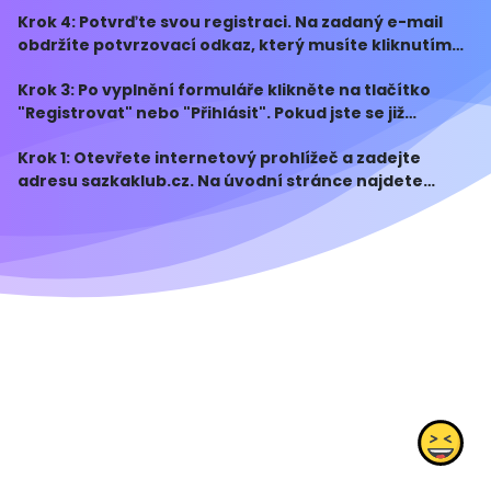
Sazka klubu. Tyto výhody mohou zahrnovat různé
Krok 4: Potvrďte svou registraci. Na zadaný e-mail
slevy, bonusy, speciální akce či možnost získat prémie
obdržíte potvrzovací odkaz, který musíte kliknutím
za s
potvrdit. Po potvrzení budete přesměrováni na svůj
Krok 3: Po vyplnění formuláře klikněte na tlačítko
účet v Sazka klubu.
"Registrovat" nebo "Přihlásit". Pokud jste se již
registrovali, můžete se přihlásit svým e-mailovým a
Krok 1: Otevřete internetový prohlížeč a zadejte
heslem.
adresu sazkaklub.cz. Na úvodní stránce najdete
tlačítko s nápisem "Přihlásit se" nebo "Registrovat".
Klikněte na něj.