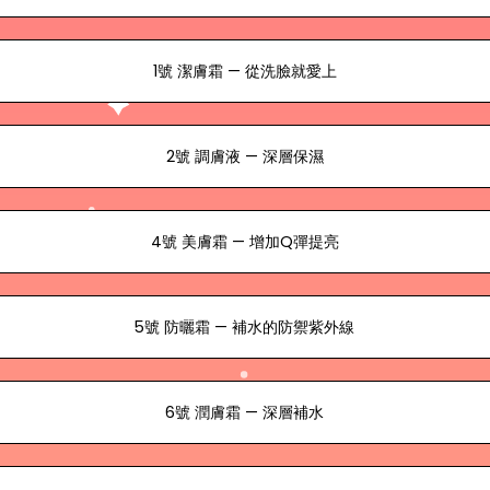
1號 潔膚霜 — 從洗臉就愛上
2號 調膚液 — 深層保濕
4號 美膚霜 — 增加Q彈提亮
5號 防曬霜 — 補水的防禦紫外線
6號 潤膚霜 — 深層補水