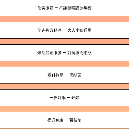
活奕眼霜 — 不讓眼睛說漏年齡
全卉複方精油 — 大人小孩通用
煥活晶透眼膜 — 對抗眼周細紋
婦科救星 — 黑醋栗
一夜好眠 — 鈣鎂
提升免疫 — 百益菌