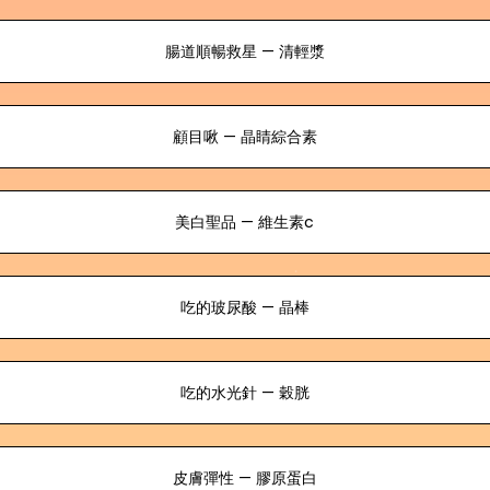
腸道順暢救星 — 清輕漿
顧目啾 — 晶睛綜合素
美白聖品 — 維生素c
吃的玻尿酸 — 晶棒
吃的水光針 — 穀胱
皮膚彈性 — 膠原蛋白