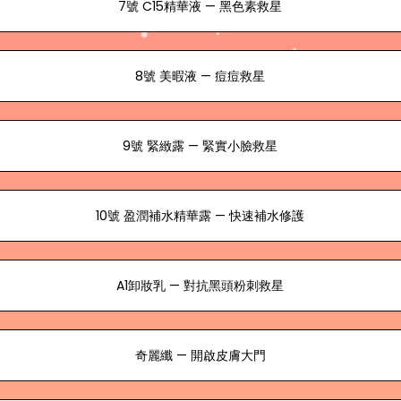
7號 C15精華液 — 黑色素救星
8號 美暇液 — 痘痘救星
9號 緊緻露 — 緊實小臉救星
10號 盈潤補水精華露 — 快速補水修護
A1卸妝乳 — 對抗黑頭粉刺救星
奇麗纖 — 開啟皮膚大門