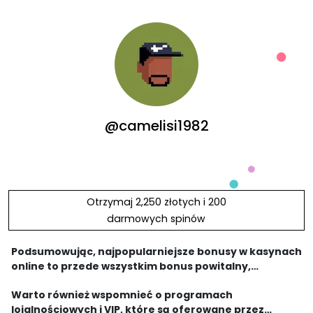
@camelisi1982
Otrzymaj 2,250 złotych i 200
darmowych spinów
Podsumowując, najpopularniejsze bonusy w kasynach
online to przede wszystkim bonus powitalny,
darmowe spiny oraz bonusy bez depozytu. Warto
Warto również wspomnieć o programach
korzystać z tych ofert, aby zwiększyć swoje szanse na
lojalnościowych i VIP, które są oferowane przez
wygran