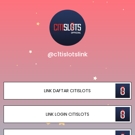
@c1tislotslink
LINK DAFTAR CITISLOTS
LINK LOGIN CITISLOTS