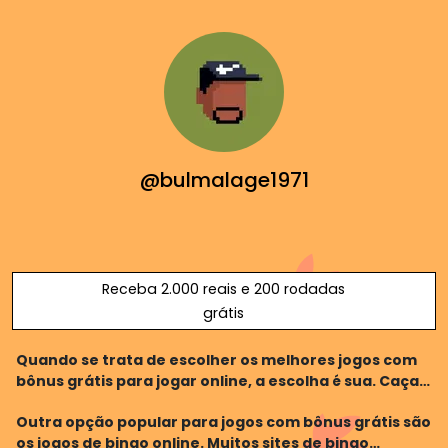
@bulmalage1971
Receba 2.000 reais e 200 rodadas
grátis
Quando se trata de escolher os melhores jogos com
bônus grátis para jogar online, a escolha é sua. Caça-
níqueis, jogos de cassino e bingo são apenas algumas
Outra opção popular para jogos com bônus grátis são
das opções disponíveis. Certifique-se de ex
os jogos de bingo online. Muitos sites de bingo