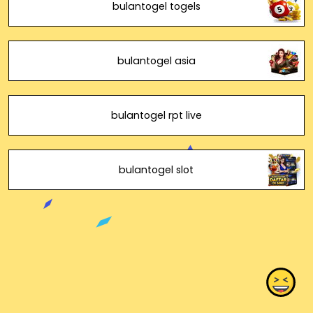
bulantogel togels
bulantogel asia
bulantogel rpt live
bulantogel slot