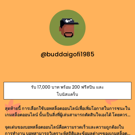
@buddaigofi1985
รับ 17,000 บาท พร้อม 200 ฟรีสปิน และ
โบนัสแคร็บ
สุดท้ายนี้ การเลือกใช้บอทสล็อตออนไลน์เพื่อเพิ่มโอกาสในการชนะใน
เกมสล็อตออนไลน์ นั้นเป็นสิ่งที่ผู้เล่นสามารถตัดสินใจเองได้ โดยควร
ศึกษาและดูรีวิวจากผู้เล่นคนอื่นๆก่อนที่จะเลือกใช้บอทในการเล่น เพื่อ
จุดเด่นของบอทสล็อตออนไลน์คือความรวดเร็วและความถูกต้องใน
ที่จะไ
การทำงาน บอทสามารถวิเคราะห์สถิติและข้อมูลต่างๆของเกมสล็อต