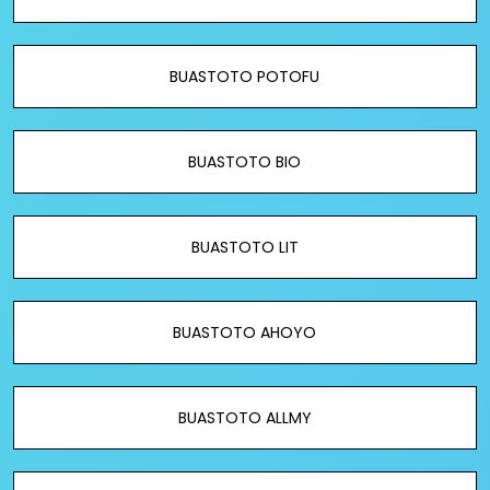
BUASTOTO POTOFU
BUASTOTO BIO
BUASTOTO LIT
BUASTOTO AHOYO
BUASTOTO ALLMY