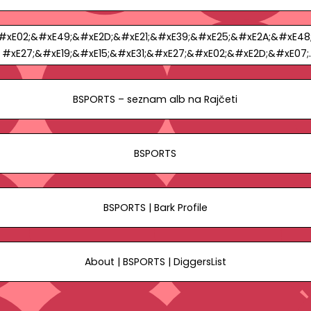
#xE02;&#xE49;&#xE2D;&#xE21;&#xE39;&#xE25;&#xE2A;&#xE48
#xE27;&#xE19;&#xE15;&#xE31;&#xE27;&#xE02;&#xE2D;&#xE07;
bsport1smy
BSPORTS – seznam alb na Rajčeti
BSPORTS
BSPORTS | Bark Profile
About | BSPORTS | DiggersList