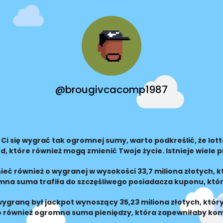
@brougivcacomp1987
a Ci się wygrać tak ogromnej sumy, warto podkreślić, że lot
d, które również mogą zmienić Twoje życie. Istnieje wiele
ć również o wygranej w wysokości 33,7 miliona złotych, k
omna suma trafiła do szczęśliwego posiadacza kuponu, któ
e li
ygraną był jackpot wynoszący 35,23 miliona złotych, któr
To również ogromna suma pieniędzy, która zapewniłaby kom