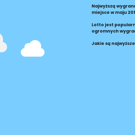
każdemu zwycięzc
Najwyższą wygraną 
miejsce w maju 2016
Wygrana ta jest d
Lotto jest popular
ogromnych wygranyc
jakie niesamowite
Jakie są najwyższe