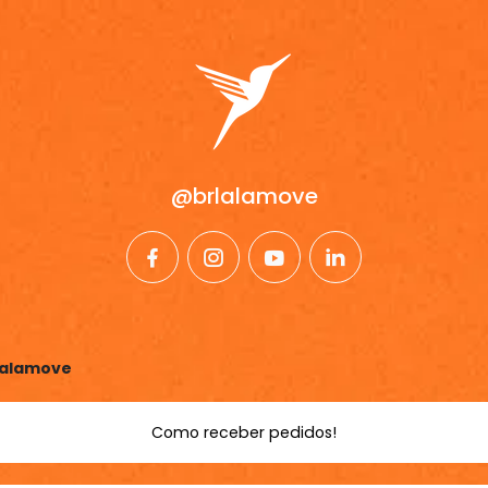
@brlalamove
facebook
instagram
youtube
linkedin
Lalamove
Como receber pedidos!