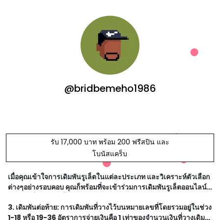
@bridbemeho1986
รับ 17,000 บาท พร้อม 200 ฟรีสปิน และ
โบนัสแคร็บ
เมื่อคุณเข้าใจการเดิมพันรูเล็ตในแต่ละประเภท และวิเคราะห์ตัวเลือก
ต่างๆอย่างรอบคอบ คุณก็พร้อมที่จะเข้าร่วมการเดิมพันรูเล็ตออนไลน์
ได้อย่างมั่นใจมากขึ้นแล้ว จงทดลองและสนุกกับการเดิมพันในรูเล็ตอ
3. เดิมพันต่อท้าย: การเดิมพันที่วางไว้บนหมายเลขที่โดยรวมอยู่ในช่วง
อนไลน์ได้ทั
1-18 หรือ 19-36 อัตราการจ่ายเงินคือ 1 เท่าของจำนวนเงินที่วางเดิม