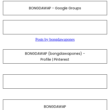
BONGDAWAP - Google Groups
BONGDAWAP (bongdawapones) -
Profile | Pinterest
BONGDAWAP