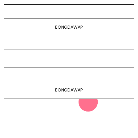
BONGDAWAP
BONGDAWAP