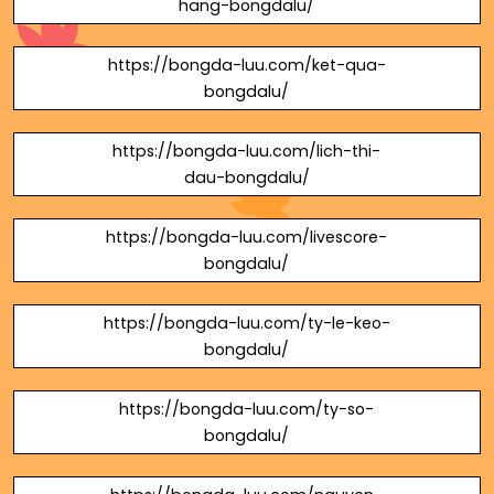
hang-bongdalu/
https://bongda-luu.com/ket-qua-
bongdalu/
https://bongda-luu.com/lich-thi-
dau-bongdalu/
https://bongda-luu.com/livescore-
bongdalu/
https://bongda-luu.com/ty-le-keo-
bongdalu/
https://bongda-luu.com/ty-so-
bongdalu/