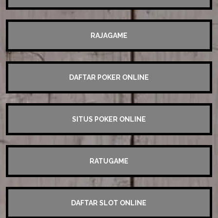
RAJAGAME
DAFTAR POKER ONLINE
SITUS POKER ONLINE
RATUGAME
DAFTAR SLOT ONLINE