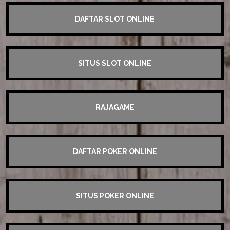
DAFTAR SLOT ONLINE
SITUS SLOT ONLINE
RAJAGAME
DAFTAR POKER ONLINE
SITUS POKER ONLINE