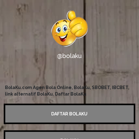
@bolaku
BolaKu.com Agen Bola Online, BolaKu, SBOBET, IBCBET,
link alternatif BolaKu. Daftar BolaKu
DAFTAR BOLAKU