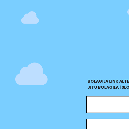
BOLAGILA LINK ALTE
JITU BOLAGILA | SL