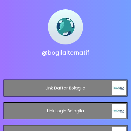
@bogilalternatif
Link Daftar Bolagila
Link Login Bolagila