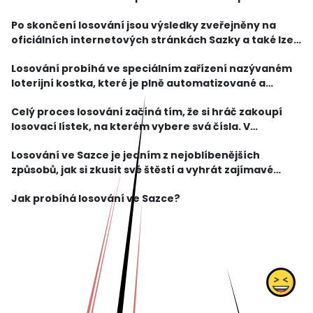
zajišťuje důvěru hráčů ve spravedlivost losování a
Po skončení losování jsou výsledky zveřejněny na
motivuje je ke hře. Každý losovací lístek je přiřaze
oficiálních internetových stránkách Sazky a také lze
zjistit prostřednictvím různých médií, jako jsou
Losování probíhá ve speciálním zařízení nazývaném
televize, rádio nebo noviny. Hráči mohou zkontrol
loterijní kostka, které je plně automatizované a
zajišťuje spravedlivé a náhodné výsledky. Kostka
Celý proces losování začíná tím, že si hráč zakoupí
obsahuje míčky s čísly, která jsou poté losována. Pr
losovací lístek, na kterém vybere svá čísla. V
závislosti na vybrané loterijní hře si hráč zvolí počet
Losování ve Sazce je jedním z nejoblíbenějších
čísel a také jejich rozsah. Poté stačí jen př
způsobů, jak si zkusit své štěstí a vyhrát zajímavé
peněžní ceny. Sazka je největší česká společnost
Jak probíhá losování ve Sazce?
provozující loterijní hry, a losování je základním p