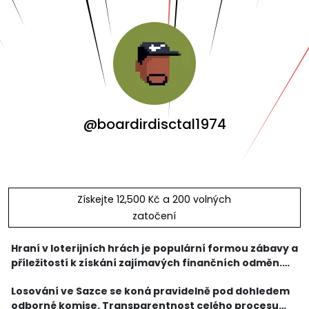
@boardirdisctal1974
Získejte 12,500 Kč a 200 volných
zatočení
Hraní v loterijních hrách je populární formou zábavy a
příležitostí k získání zajímavých finančních odměn.
Losování ve Sazce přináší spoustu vzrušení a napětí, a
Losování ve Sazce se koná pravidelně pod dohledem
proto si užívají hráči výjimečným způs
odborné komise. Transparentnost celého procesu