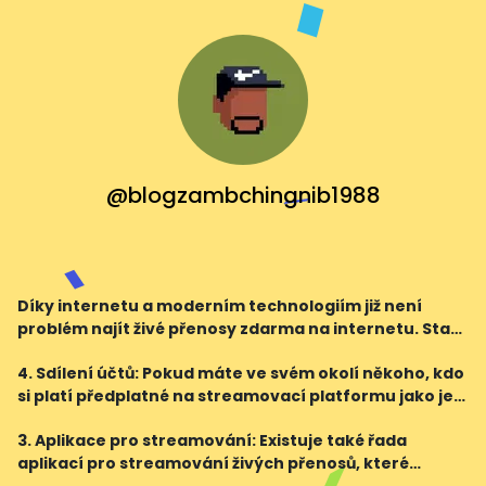
@blogzambchingnib1988
Díky internetu a moderním technologiím již není
problém najít živé přenosy zdarma na internetu. Stačí
vědět, kde hledat a jak využít dostupné možnosti.
4. Sdílení účtů: Pokud máte ve svém okolí někoho, kdo
Užijte si své oblíbené události přímo z pohodlí
si platí předplatné na streamovací platformu jako je
Netflix nebo Amazon Prime, můžete se zeptat, zda by
3. Aplikace pro streamování: Existuje také řada
vás nezvali k sobě domů na živý přenos. N
aplikací pro streamování živých přenosů, které