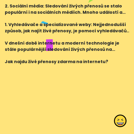
můžete najít v obchodech s aplikacemi pro váš
2. Sociální média: Sledování živých přenosů se stalo
mobilní telefon nebo tablet. Mezi nejznámější patří
populární i na sociálních médiích. Mnoho událostí a
napříkl
organizací streamuje své živé vystoupení přímo na
1. Vyhledávače a specializované weby: Nejjednodušší
svých oficiálních stránkách na sociálních sít
způsob, jak najít živé přenosy, je pomocí vyhledávačů
jako Google. Stačí zadat klíčová slova spojená s vaším
V dnešní době internetu a moderní technologie je
zájmem (např. fotbalový zápas, živý kon
stále populárnější sledování živých přenosů na
internetu. Ať už jde o sportovní události, koncerty
Jak najdu živé přenosy zdarma na internetu?
nebo jiná živá vystoupení, internet nabízí širokou š