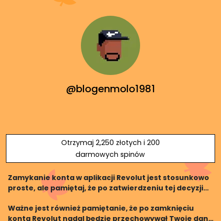
@blogenmolo1981
Otrzymaj 2,250 złotych i 200
darmowych spinów
Zamykanie konta w aplikacji Revolut jest stosunkowo
proste, ale pamiętaj, że po zatwierdzeniu tej decyzji
nie będzie już możliwości powrotu do konta ani
Ważne jest również pamiętanie, że po zamknięciu
odzyskania zapisanych danych. Przed podjęciem t
konta Revolut nadal będzie przechowywał Twoje dane