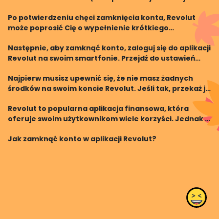
przez określony czas zgodnie z polityką prywatności.
Po potwierdzeniu chęci zamknięcia konta, Revolut
Jeżeli masz jakiekolwiek pytania lub wątpliwości
może poprosić Cię o wypełnienie krótkiego
formularza, w którym będziesz musiał podać
Następnie, aby zamknąć konto, zaloguj się do aplikacji
przyczynę zamknięcia konta oraz inne szczegóły.
Revolut na swoim smartfonie. Przejdź do ustawień
Wypełnij go uważni
konta, a następnie "Zamknij konto". Po wybraniu tej
Najpierw musisz upewnić się, że nie masz żadnych
opcji zostaniesz poproszony o potwierdzenie
środków na swoim koncie Revolut. Jeśli tak, przekaż je
na inne konto bankowe lub wykorzystaj na swoje
Revolut to popularna aplikacja finansowa, która
potrzeby. Pamiętaj, że po zamknięciu konta nie bę
oferuje swoim użytkownikom wiele korzyści. Jednak z
różnych powodów, możesz zdecydować się na
Jak zamknąć konto w aplikacji Revolut?
zamknięcie swojego konta w tej applikacji. Może to
wynikać