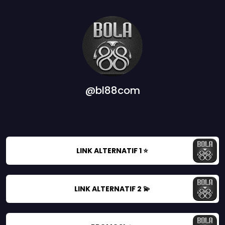
@bl88com
LINK ALTERNATIF 1 ⭐️
LINK ALTERNATIF 2 💫